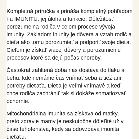
Kompletná príručka s prináša kompletný pohľadom
na IMUNITU, jej úloha a funkcie. Dôležitosť
porozumeina rodiča v celom procese vývoja
imunity. Základom inunity je dôvera a vztah rodič a
dieťa ako tomu porozumieť a podporiť svoje dieťa.
Cieľom je získať viacej dôvery a porozumienie
procesov ktoré sa dejú počas choroby.
Častokrát zahltená doba nás dostáva do tlaku a
behu, kde nemáme čas vnímať seba a tiež ani
potreby dieťaťa. Dieťa je veľmi vnímavé a keď
chce rodiča zachrániť tak si dokáže somatiozvať
ochornie.
Mitochondriálna imunita sa získava od matky,
preto zdravie mamy je neskutočne dôleťité už v
čase tehotenstva, kedy sa odovzdáva imunita
dieťaťu.