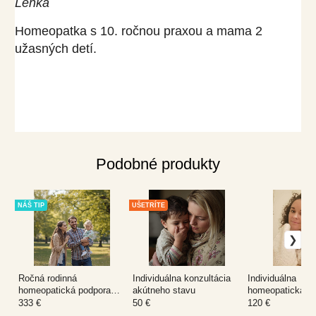
Lenka
Homeopatka s 10. ročnou praxou a mama 2
užasných detí.
Podobné produkty
NÁŠ TIP
UŠETRÍTE
Ročná rodinná
Individuálna konzultácia
Individuálna
homeopatická podpora
akútneho stavu
homeopatická ko
pre 3-člennú rodinu
333 €
50 €
120 €