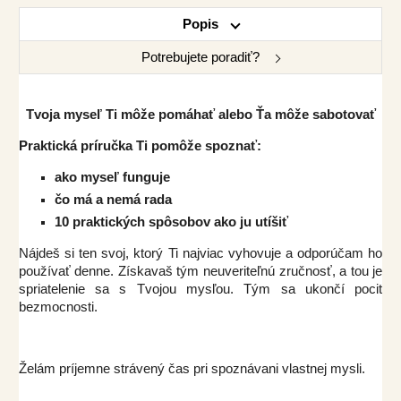
Popis
Potrebujete poradiť?
Tvoja myseľ Ti môže pomáhať alebo Ťa môže sabotovať
Praktická príručka Ti pomôže spoznať:
ako myseľ funguje
čo má a nemá rada
10 praktických spôsobov ako ju utíšiť
Nájdeš si ten svoj, ktorý Ti najviac vyhovuje a odporúčam ho
používať denne. Získavaš tým neuveriteľnú zručnosť, a tou je
spriatelenie sa s Tvojou mysľou. Tým sa ukončí pocit
bezmocnosti.
Želám príjemne strávený čas pri spoznávani vlastnej mysli.