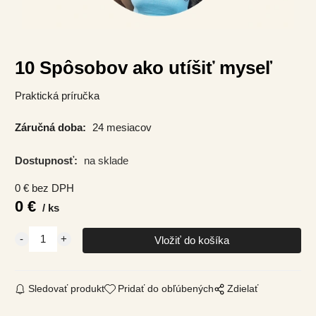
10 Spôsobov ako utíšiť myseľ
Praktická príručka
Záručná doba:
24 mesiacov
Dostupnosť:
na sklade
0
€
bez DPH
0
€
ks
Sledovať produkt
Pridať do obľúbených
Zdielať