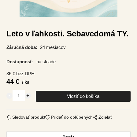
Leto v ľahkosti. Sebavedomá TY.
Záručná doba:
24 mesiacov
Dostupnosť:
na sklade
36
€
bez DPH
44
€
ks
Sledovať produkt
Pridať do obľúbených
Zdielať