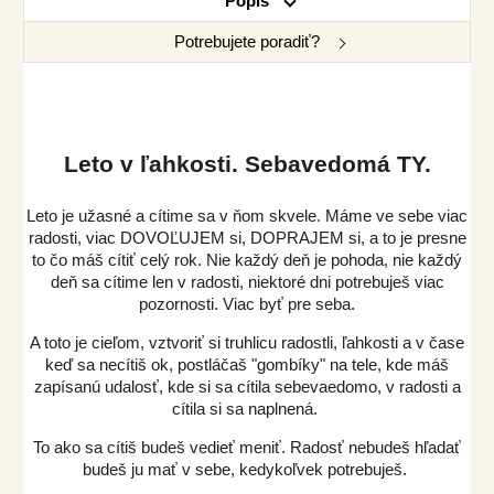
Popis
Potrebujete poradiť?
Leto v ľahkosti. Sebavedomá TY.
Leto je užasné a cítime sa v ňom skvele. Máme ve sebe viac
radosti, viac DOVOĽUJEM si, DOPRAJEM si, a to je presne
to čo máš cítiť celý rok. Nie každý deň je pohoda, nie každý
deň sa cítime len v radosti, niektoré dni potrebuješ viac
pozornosti. Viac byť pre seba.
A toto je cieľom, vztvoriť si truhlicu radostli, ľahkosti a v čase
keď sa necítiš ok, postláčaš "gombíky" na tele, kde máš
zapísanú udalosť, kde si sa cítila sebevaedomo, v radosti a
cítila si sa naplnená.
To ako sa cítiš budeš vedieť meniť. Radosť nebudeš hľadať
budeš ju mať v sebe, kedykoľvek potrebuješ.