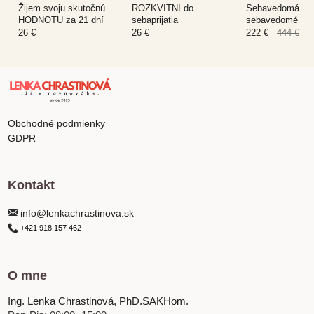
Žijem svoju skutočnú
ROZKVITNI do
Sebavedomá ma
HODNOTU za 21 dní
sebaprijatia
sebavedomé die
26 €
26 €
222 €
444 €
Obchodné podmienky
GDPR
Kontakt
info@lenkachrastinova.sk
+421 918 157 462
O mne
Ing. Lenka Chrastinová, PhD.SAKHom.