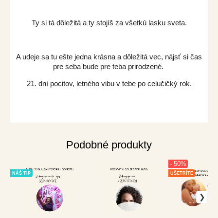
Ty si tá dôležitá a ty stojíš za všetkú lasku sveta.
A udeje sa tu ešte jedna krásna a dôležitá vec, nájsť si čas
pre seba bude pre teba prirodzené.
21. dní pocitov, letného vibu v tebe po celučičký rok.
Podobné produkty
- 50%
NÁŠ TIP
UŠETRÍTE