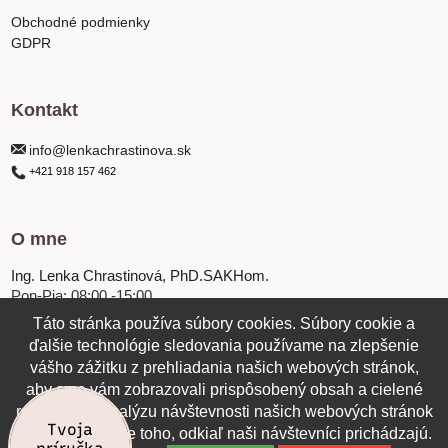
Obchodné podmienky
GDPR
Kontakt
info@lenkachrastinova.sk
+421 918 157 462
O mne
Ing. Lenka Chrastinová, PhD.SAKHom.
Pon-Pia: 08:00 -15:00
Táto stránka používa súbory cookies. Súbory cookie a
ďalšie technológie sledovania používame na zlepšenie
vášho zážitku z prehliadania našich webových stránok,
aby sme vám zobrazovali prispôsobený obsah a cielené
reklamy, na analýzu návštevnosti našich webových stránok
Tvoja
a na pochopenie toho, odkiaľ naši návštevníci prichádzajú.