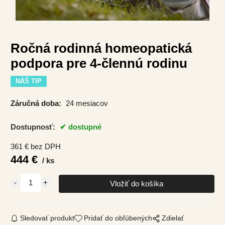
Ročná rodinná homeopatická
podpora pre 4-člennú rodinu
NÁŠ TIP
Záručná doba:
24 mesiacov
Dostupnosť:
dostupné
361
€
bez DPH
444
€
ks
Sledovať produkt
Pridať do obľúbených
Zdielať