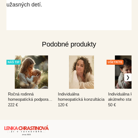
užasných detí.
Podobné produkty
NÁŠ TIP
UŠETRÍTE
Ročná rodinná
Individuálna
Individuálna kon
homeopatická podpora
homeopatická konzultácia
akútneho stavu
pre 2-člennú rodinu
222 €
120 €
50 €