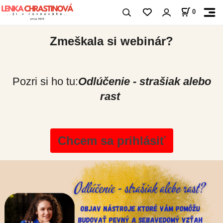
0
Zmeškala si webinár?
Pozri si ho tu:
Odlúčenie - strašiak alebo
rast
Chcem sa prihlásiť