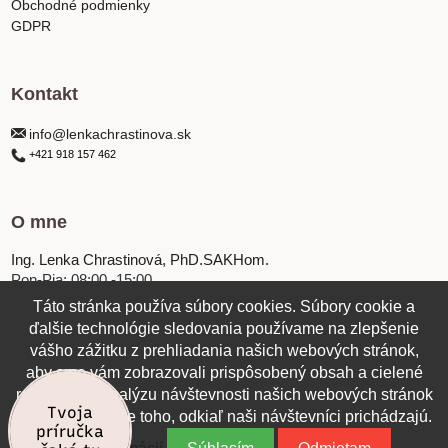
Obchodné podmienky
GDPR
Kontakt
info@lenkachrastinova.sk
+421 918 157 462
O mne
Ing. Lenka Chrastinová, PhD.SAKHom.
Pon-Pia: 08:00 -15:00
Táto stránka používa súbory cookies. Súbory cookie a
ďalšie technológie sledovania používame na zlepšenie
vášho zážitku z prehliadania našich webových stránok,
aby sme vám zobrazovali prispôsobený obsah a cielené
reklamy, na analýzu návštevnosti našich webových stránok
Tvoja
a na pochopenie toho, odkiaľ naši návštevníci prichádzajú.
príručka
Aktualizované: 11/2025