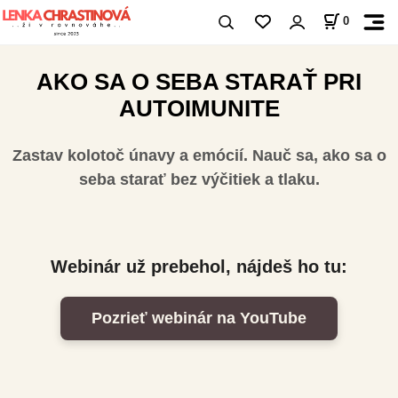
0
AKO SA O SEBA STARAŤ PRI
AUTOIMUNITE
Zastav kolotoč únavy a emócií. Nauč sa, ako sa o
seba starať bez výčitiek a tlaku.
Webinár už prebehol, nájdeš ho tu:
Pozrieť webinár na YouTube