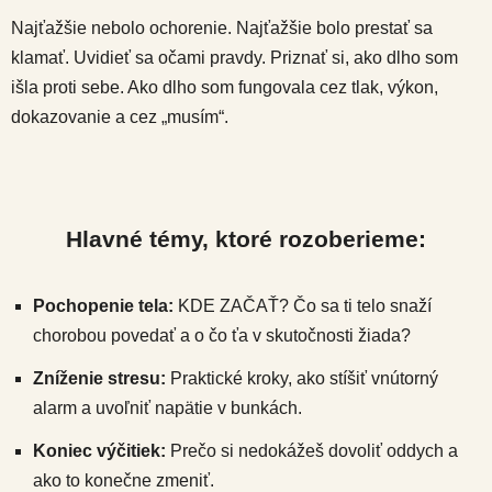
Najťažšie nebolo ochorenie. Najťažšie bolo prestať sa
klamať. Uvidieť sa očami pravdy. Priznať si, ako dlho som
išla proti sebe. Ako dlho som fungovala cez tlak, výkon,
dokazovanie a cez „musím“.
Hlavné témy, ktoré rozoberieme:
Pochopenie tela:
KDE ZAČAŤ? Čo sa ti telo snaží
chorobou povedať a o čo ťa v skutočnosti žiada?
Zníženie stresu:
Praktické kroky, ako stíšiť vnútorný
alarm a uvoľniť napätie v bunkách.
Koniec výčitiek:
Prečo si nedokážeš dovoliť oddych a
ako to konečne zmeniť.