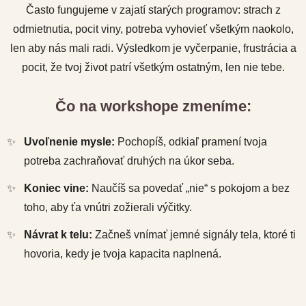
Často fungujeme v zajatí starých programov: strach z
odmietnutia, pocit viny, potreba vyhovieť všetkým naokolo,
len aby nás mali radi. Výsledkom je vyčerpanie, frustrácia a
pocit, že tvoj život patrí všetkým ostatným, len nie tebe.
Čo na workshope zmeníme:
✨
Uvoľnenie mysle:
Pochopíš, odkiaľ pramení tvoja
potreba zachraňovať druhých na úkor seba.
✨
Koniec vine:
Naučíš sa povedať „nie“ s pokojom a bez
toho, aby ťa vnútri zožierali výčitky.
✨
Návrat k telu:
Začneš vnímať jemné signály tela, ktoré ti
hovoria, kedy je tvoja kapacita naplnená.